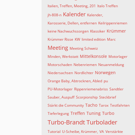
Italien, Treffen, Meeting, 201
Italo Treffen
Kalender
jh-808-n
Kalender,
Karosserie, Dellen, entfernen
Keilrippenriemen
Krümmer
keine Nachwuchssorgen
Klassiker
Krümmer Risse
KW
limited edition
Marc
Meeting
Meeting Schweiz
Mittelkonsole
Minden, Werkstatt
Motorlager
Motorschaden
Nebenriemen
Neuanmeldung
Norwegen
Niedersachsen
Nordlichter
Orange Baby, Abtrocknen, Abled
pu
PU-Motorlager
Rippenriemenabriss
Sandtler
Sauber, Auspuff
Scorpionship
Steckbrief
Tacho
Stärkt die Community
Tarox
Testfahrten
Treffen
Tuning
Turbo
Tieferlegung
Turbo-Brandt
Turbolader
Tutorial
U-Scheibe, Krümmer,
VA
Verstärkte