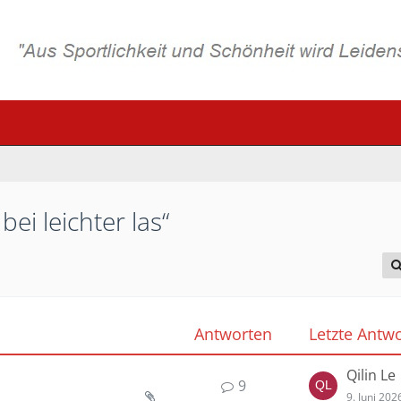
ei leichter las“
Antworten
Letzte Antwo
Qilin Le
9
9. Juni 202